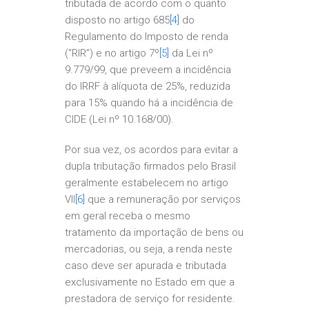
tributada de acordo com o quanto
disposto no artigo 685
[4]
do
Regulamento do Imposto de renda
(“RIR”) e no artigo 7º
[5]
da Lei nº
9.779/99, que preveem a incidência
do IRRF à alíquota de 25%, reduzida
para 15% quando há a incidência de
CIDE (Lei nº 10.168/00).
Por sua vez, os acordos para evitar a
dupla tributação firmados pelo Brasil
geralmente estabelecem no artigo
VII
[6]
que a remuneração por serviços
em geral receba o mesmo
tratamento da importação de bens ou
mercadorias, ou seja, a renda neste
caso deve ser apurada e tributada
exclusivamente no Estado em que a
prestadora de serviço for residente.