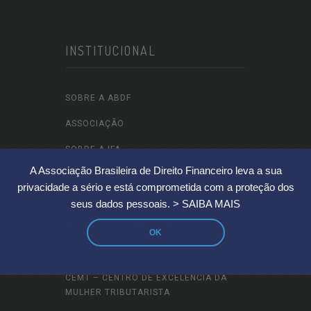
INSTITUCIONAL
SOBRE A ABDF
ASSOCIAÇÃO
SOBRE A IFA
A Associação Brasileira de Direito Financeiro leva a sua
SOBRE A IFA LATAM
privacidade a sério e está comprometida com a proteção dos
SOBRE O ILADT
seus dados pessoais.
> SAIBA MAIS
ABDF WIN – WOMEN IFA NETWORK
OK
ABDF JOVEM
CEMT – CENTRO DE EXCELÊNCIA DA
MULHER TRIBUTARISTA