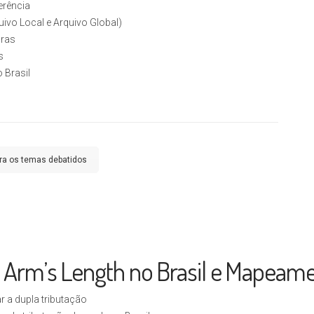
erência
ivo Local e Arquivo Global)
gras
s
 Brasil
ira os temas debatidos
o Arm’s Length no Brasil e Mapeame
ar a dupla tributação