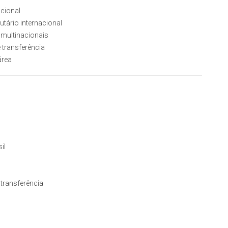
cional
tário internacional
 multinacionais
 transferência
área
il
transferência