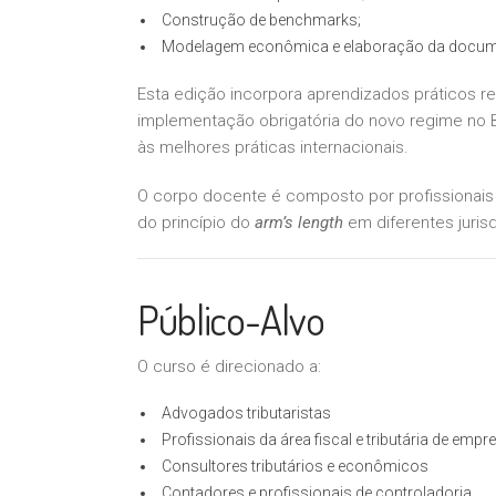
Construção de benchmarks;
Modelagem econômica e elaboração da docume
Esta edição incorpora aprendizados práticos 
implementação obrigatória do novo regime no Br
às melhores práticas internacionais.
O corpo docente é composto por profissionais d
do princípio do
arm’s length
em diferentes juris
Público-Alvo
O curso é direcionado a:
Advogados tributaristas
Profissionais da área fiscal e tributária de empr
Consultores tributários e econômicos
Contadores e profissionais de controladoria