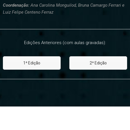
Coordenação:
Ana Carolina Monguilod, Bruna Camargo Ferrari e
Luiz Felipe Centeno Ferraz
Edições Anteriores (com aulas gravadas):
1ª Edição
2ª Edição