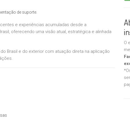
ntação de suporte.
A
recentes e experiências acumuladas desde a
in
asil, oferecendo uma visão atual, estratégica e alinhada
O 
mes
o Brasil e do exterior com atuação direta na aplicação
Fa
dições.
ex
*O
se
pa
esas