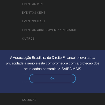
EVENTOS WIN
EVENTOS CEMT
EVENTOS ILADT
EVENTOS ABDF JOVEM / YIN BRASIL
OUTROS
CONTEÚDOS
A Associação Brasileira de Direito Financeiro leva a sua
privacidade a sério e está comprometida com a proteção dos
seus dados pessoais.
> SAIBA MAIS
VÍDEOS
OK
FOTOS
NOTÍCIAS
COLUNAS