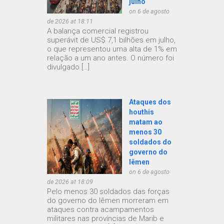
julho
on 6 de agosto
de 2026 at 18:11
A balança comercial registrou
superávit de US$ 7,1 bilhões em julho,
o que representou uma alta de 1% em
relação a um ano antes. O número foi
divulgado […]
Ataques dos
houthis
matam ao
menos 30
soldados do
governo do
Iêmen
on 6 de agosto
de 2026 at 18:09
Pelo menos 30 soldados das forças
do governo do Iêmen morreram em
ataques contra acampamentos
militares nas províncias de Marib e