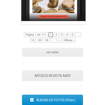
Página 1 de 111
1
2
3
4
5
...
10
20
30
...
»
Última »
ver todas
ARTIGOS REVISTA ABDF
ÁLBUNS DE FOTOS (Flickr)