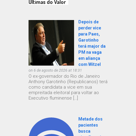
Últimas do Valor
Depois de
perder vice
para Paes,
Garotinho
terá major da
PM na vaga
em aliança
com Witzel
on 6 de agosto de 2026 at 18:31
O ex-governador do Rio de Janeiro
Anthony Garotinho (Republicanos) terá
como candidata a vice em sua
empreitada eleitoral para voltar ao
Executivo fluminense […]
Metade dos
pacientes
busca