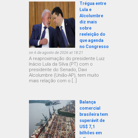
Trégua entre
Lula e
Alcolumbre
diz mais
sobre
reeleição do
que agenda
no Congresso
on 6 de agosto de 2026 at 18:21
A reaproximação do presidente Luiz
Inácio Lula da Silva (PT) com o
presidente do Senado, Davi
Alcolumbre (União-AP), tem muito
mais relação com o […]
Balança
comercial
brasileira tem
superávit de
US$ 7,1
bilhões em