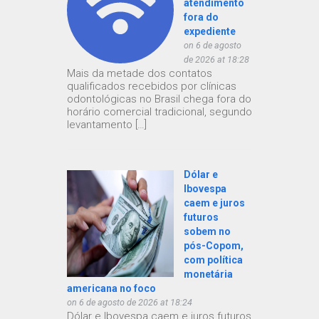
atendimento
fora do
expediente
on 6 de agosto
de 2026 at 18:28
Mais da metade dos contatos
qualificados recebidos por clínicas
odontológicas no Brasil chega fora do
horário comercial tradicional, segundo
levantamento […]
Dólar e
Ibovespa
caem e juros
futuros
sobem no
pós-Copom,
com política
monetária
americana no foco
on 6 de agosto de 2026 at 18:24
Dólar e Ibovespa caem e juros futuros