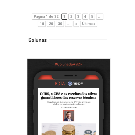
Página 1 de 32
1
2
3
4
5
...
10
20
30
...
»
Última »
Colunas