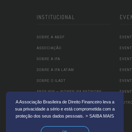
INSTITUCIONAL
EVE
SOBRE A ABDF
EVENT
ASSOCIAÇÃO
EVENT
SOBRE A IFA
EVENT
SOBRE A IFA LATAM
EVENT
SOBRE O ILADT
EVENT
ABDF WIN – WOMEN IFA NETWORK
EVENT
A Associação Brasileira de Direito Financeiro leva a
ABDF JOVEM
OUTR
sua privacidade a sério e está comprometida com a
CEMT – CENTRO DE EXCELÊNCIA DA
proteção dos seus dados pessoais.
> SAIBA MAIS
MULHER TRIBUTARISTA