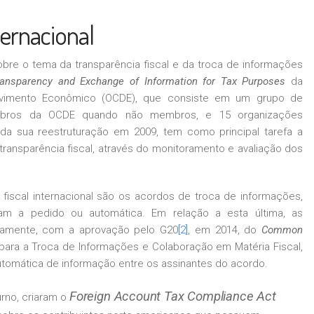
nternacional
sobre o tema da transparência fiscal e da troca de informações
ansparency and Exchange of Information for Tax Purposes
da
lvimento Econômico (OCDE), que consiste em um grupo de
embros da OCDE quando não membros, e 15 organizações
 da sua reestruturação em 2009, tem como principal tarefa a
ransparência fiscal, através do monitoramento e avaliação dos
a fiscal internacional são os acordos de troca de informações,
am a pedido ou automática. Em relação a esta última, as
idamente, com a aprovação pelo G20
[2]
, em 2014, do
Common
 para a Troca de Informações e Colaboração em Matéria Fiscal,
automática de informação entre os assinantes do acordo.
Foreign Account Tax Compliance Act
urno, criaram o