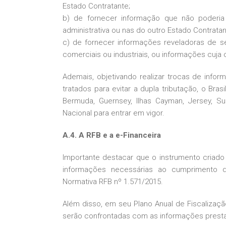
Estado Contratante;
b) de fornecer informação que não poderia 
administrativa ou nas do outro Estado Contratan
c) de fornecer informações reveladoras de se
comerciais ou industriais, ou informações cuja
Ademais, objetivando realizar trocas de info
tratados para evitar a dupla tributação, o Br
Bermuda, Guernsey, Ilhas Cayman, Jersey, S
Nacional para entrar em vigor.
A.4. A RFB e a e-Financeira
Importante destacar que o instrumento criado p
informações necessárias ao cumprimento do
Normativa RFB nº 1.571/2015.
Além disso, em seu Plano Anual de Fiscalizaç
serão confrontadas com as informações prestada