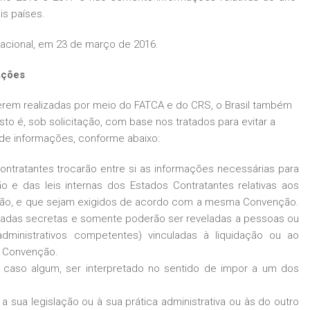
is países.
Nacional, em 23 de março de 2016.
ações
serem realizadas por meio do FATCA e do CRS, o Brasil também
sto é, sob solicitação, com base nos tratados para evitar a
 de informações, conforme abaixo:
ntratantes trocarão entre si as informações necessárias para
 e das leis internas dos Estados Contratantes relativas aos
ção, e que sejam exigidos de acordo com a mesma Convenção.
radas secretas e somente poderão ser reveladas a pessoas ou
u administrativos competentes) vinculadas à liquidação ou ao
e Convenção.
 caso algum, ser interpretado no sentido de impor a um dos
a sua legislação ou à sua prática administrativa ou às do outro