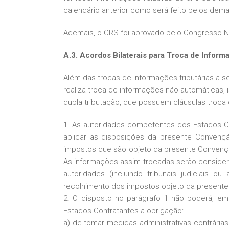
calendário anterior como será feito pelos dema
Ademais, o CRS foi aprovado pelo Congresso 
A.3. Acordos Bilaterais para Troca de Inform
Além das trocas de informações tributárias a 
realiza troca de informações não automáticas, i
dupla tributação, que possuem cláusulas troca
1. As autoridades competentes dos Estados Co
aplicar as disposições da presente Convenção
impostos que são objeto da presente Conven
As informações assim trocadas serão conside
autoridades (incluindo tribunais judiciais o
recolhimento dos impostos objeto da present
2. O disposto no parágrafo 1 não poderá, em
Estados Contratantes a obrigação:
a) de tomar medidas administrativas contrárias 