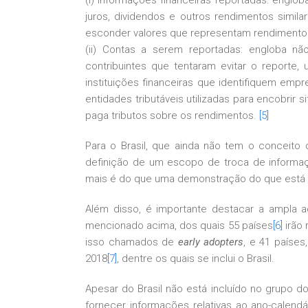
(i) Informações financeiras reportadas: englo
juros, dividendos e outros rendimentos simil
esconder valores que representam rendimentos
(ii) Contas a serem reportadas: engloba nã
contribuintes que tentaram evitar o reporte, 
instituições financeiras que identifiquem empr
entidades tributáveis utilizadas para encobrir 
paga tributos sobre os rendimentos.
[5]
Para o Brasil, que ainda não tem o conceito d
definição de um escopo de troca de informaç
mais é do que uma demonstração do que está p
Além disso, é importante destacar a ampla a
mencionado acima, dos quais 55 países
[6]
irão 
isso chamados de
early adopters
, e 41 países
2018
[7]
, dentre os quais se inclui o Brasil.
Apesar do Brasil não está incluído no grupo d
fornecer informações relativas ao ano-calend