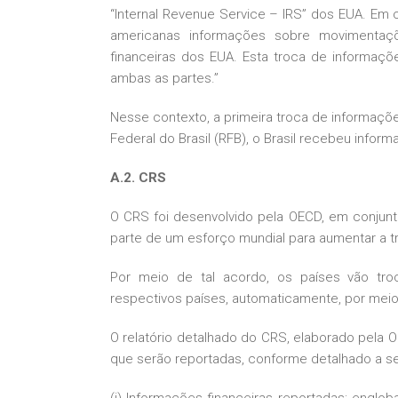
“Internal Revenue Service – IRS” dos EUA. Em c
americanas informações sobre movimentações
financeiras dos EUA. Esta troca de informaçõ
ambas as partes.”
Nesse contexto, a primeira troca de informaçõ
Federal do Brasil (RFB), o Brasil recebeu infor
A.2. CRS
O CRS foi desenvolvido pela OECD, em conjun
parte de um esforço mundial para aumentar a tran
Por meio de tal acordo, os países vão troc
respectivos países, automaticamente, por meio 
O relatório detalhado do CRS, elaborado pela O
que serão reportadas, conforme detalhado a se