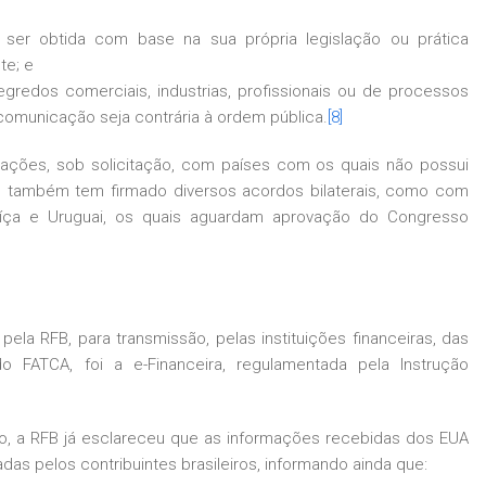
ser obtida com base na sua própria legislação ou prática
te; e
gredos comerciais, industrias, profissionais ou de processos
 comunicação seja contrária à ordem pública.
[8]
rmações, sob solicitação, com países com os quais não possui
asil também tem firmado diversos acordos bilaterais, como com
uíça e Uruguai, os quais aguardam aprovação do Congresso
ela RFB, para transmissão, pelas instituições financeiras, das
 FATCA, foi a e-Financeira, regulamentada pela Instrução
ão, a RFB já esclareceu que as informações recebidas dos EUA
s pelos contribuintes brasileiros, informando ainda que: