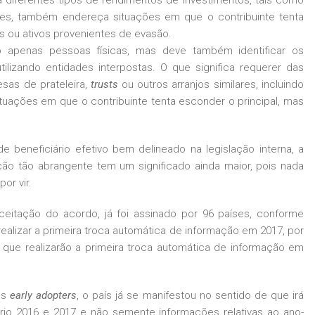
ba diferentes tipos de rendimentos de investimentos, tais como
ares, também endereça situações em que o contribuinte tenta
 ou ativos provenientes de evasão.
o apenas pessoas físicas, mas deve também identificar os
utilizando entidades interpostas. O que significa requerer das
esas de prateleira,
trusts
ou outros arranjos similares, incluindo
situações em que o contribuinte tenta esconder o principal, mas
e beneficiário efetivo bem delineado na legislação interna, a
ão tão abrangente tem um significado ainda maior, pois nada
or vir.
ceitação do acordo, já foi assinado por 96 países, conforme
realizar a primeira troca automática de informação em 2017, por
, que realizarão a primeira troca automática de informação em
os
early adopters
, o país já se manifestou no sentido de que irá
ário 2016 e 2017 e não semente informações relativas ao ano-