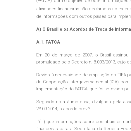
(FATCA), com o objetivo de obter informações
atividades financeiras não declaradas no exteri
de informações com outros países para imple
A) O Brasil e os Acordos de Troca de Inform
A.1. FATCA
Em 20 de março de 2007, o Brasil assino
promulgado pelo Decreto n. 8.003/2013, cujo obj
Devido à necessidade de ampliação do TIEA par
de Cooperação Intergovernamental (IGA) com os
Implementação do FATCA, que foi aprovado pelo
Segundo nota à imprensa, divulgada pela ass
23.09.2014, o acordo prevê:
“(…) que informações sobre contribuintes nort
financeiras para a Secretaria da Receita Fed