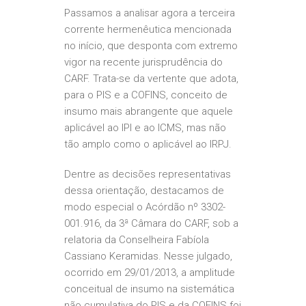
Passamos a analisar agora a terceira
corrente hermenêutica mencionada
no início, que desponta com extremo
vigor na recente jurisprudência do
CARF. Trata-se da vertente que adota,
para o PIS e a COFINS, conceito de
insumo mais abrangente que aquele
aplicável ao IPI e ao ICMS, mas não
tão amplo como o aplicável ao IRPJ.
Dentre as decisões representativas
dessa orientação, destacamos de
modo especial o Acórdão nº 3302-
001.916, da 3ª Câmara do CARF, sob a
relatoria da Conselheira Fabíola
Cassiano Keramidas. Nesse julgado,
ocorrido em 29/01/2013, a amplitude
conceitual de insumo na sistemática
não cumulativa do PIS e da COFINS foi