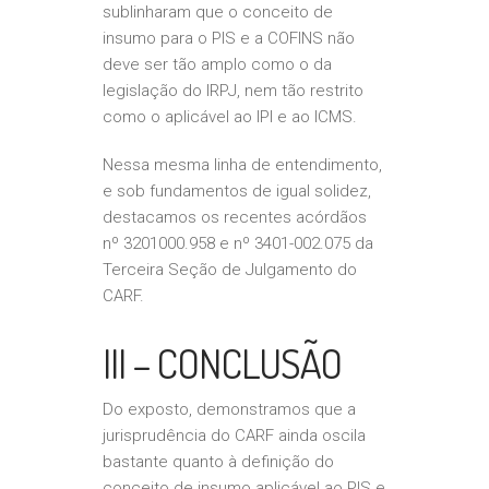
sublinharam que o conceito de
insumo para o PIS e a COFINS não
deve ser tão amplo como o da
legislação do IRPJ, nem tão restrito
como o aplicável ao IPI e ao ICMS.
Nessa mesma linha de entendimento,
e sob fundamentos de igual solidez,
destacamos os recentes acórdãos
nº 3201­000.958 e nº 3401-002.075 da
Terceira Seção de Julgamento do
CARF.
III – CONCLUSÃO
Do exposto, demonstramos que a
jurisprudência do CARF ainda oscila
bastante quanto à definição do
conceito de insumo aplicável ao PIS e