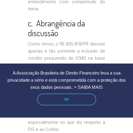
entendimento com completude do
tema.
c. Abrangência da
discussão
Como vimos, o RE 835.818/PR discute
apenas e tão somente a inclusão de
crédito presumido de ICMS na base
de cálculo de PIS e de Cofins – e
ainda assim, como dito no tópico 3.a,
A Associação Brasileira de Direito Financeiro leva a sua
mesmo este tema não foi esgotado.
privacidade a sério e está comprometida com a proteção dos
Em nenhum momento foi suscitada a
seus dados pessoais.
> SAIBA MAIS
análise da matéria sob a ótica das
OK
subvenções – se para investimento
ou custeio e quais os respectivos
impactos contábeis e tributários,
especialmente no que diz respeito a
PIS e ao Cofins.