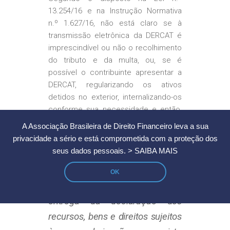
13.254/16 e na Instrução Normativa
n.º 1.627/16, não está claro se à
transmissão eletrônica da DERCAT é
imprescindível ou não o recolhimento
do tributo e da multa, ou, se é
possível o contribuinte apresentar a
DERCAT, regularizando os ativos
detidos no exterior, internalizando-os
conforme sua necessidade e então,
recolher os encargos tributários, até
A Associação Brasileira de Direito Financeiro leva a sua
o prazo de 31 de outubro de 2016.
privacidade a sério e está comprometida com a proteção dos
seus dados pessoais.
> SAIBA MAIS
Isto pois, o art. 5º da Lei n.º 13.254/16
“a adesão ao
estabelece que
OK
programa dar-se-á mediante
entrega da declaração dos
recursos, bens e direitos sujeitos