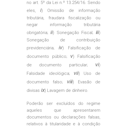
no art. 5º da Lei n.º 13.254/16. Sendo
i
eles,
) Omissão de informação
tributária, fraudara fiscalização ou
negar informação tributária
ii
iii
obrigatória;
) Sonegação Fiscal;
)
Sonegação de contribuição
iv
previdenciária;
) Falsificação de
v
documento público;
) Falsificação
vi
de documento particular;
)
vii
Falsidade ideológica;
) Uso de
viii
documento falso;
) Evasão de
ix
divisas
) Lavagem de dinheiro.
Poderão ser excluídos do regime
aqueles que apresentarem
documentos ou declarações falsas,
relativos à titularidade e à condição