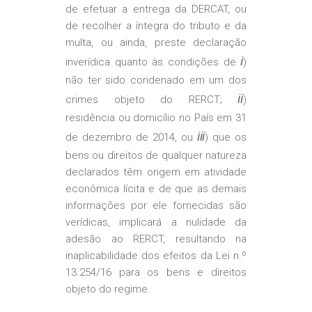
de efetuar a entrega da DERCAT, ou
de recolher a íntegra do tributo e da
multa, ou ainda, preste declaração
i
inverídica quanto às condições de
)
não ter sido condenado em um dos
ii
crimes objeto do RERCT;
)
residência ou domicílio no País em 31
iii
de dezembro de 2014, ou
) que os
bens ou direitos de qualquer natureza
declarados têm origem em atividade
econômica lícita e de que as demais
informações por ele fornecidas são
verídicas, implicará a nulidade da
adesão ao RERCT, resultando na
inaplicabilidade dos efeitos da Lei n.º
13.254/16 para os bens e direitos
objeto do regime.