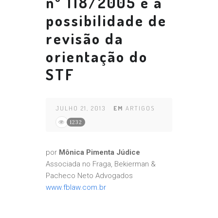
nº 118/2005 e a
possibilidade de
revisão da
orientação do
STF
JULHO 21, 2013
EM
ARTIGOS
1232
por
Mônica Pimenta Júdice
Associada no Fraga, Bekierman &
Pacheco Neto Advogados
www.fblaw.com.br