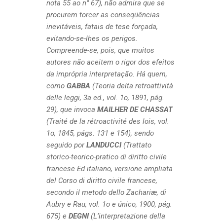
nota 55 ao n
°
67), não admira que se
procurem torcer as conseqüências
inevitáveis, fatais de tese forçada,
evitando-se-lhes os perigos.
Compreende-se, pois, que muitos
autores não aceitem o rigor dos efeitos
da imprópria interpretação. Há quem,
como
GABBA
(Teoria delta retroattività
delle leggi, 3a ed., vol. 1o, 1891, pág.
29), que invoca
MAILHER DE CHASSAT
(Traité de la rétroactivité des lois, vol.
1o, 1845, págs. 131 e 154), sendo
seguido por
LANDUCCI
(Trattato
storico-teorico-pratico di diritto civile
francese Ed italiano, versione ampliata
del Corso di diritto civile francese,
secondo il metodo dello Zachariæ, di
Aubry e Rau, vol. 1o e único, 1900, pág.
675) e
DEGNI
(L’interpretazione della