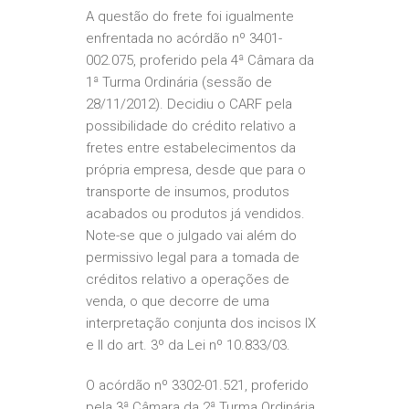
A questão do frete foi igualmente
enfrentada no acórdão nº 3401-
002.075, proferido pela 4ª Câmara da
1ª Turma Ordinária (sessão de
28/11/2012). Decidiu o CARF pela
possibilidade do crédito relativo a
fretes entre estabelecimentos da
própria empresa, desde que para o
transporte de insumos, produtos
acabados ou produtos já vendidos.
Note-se que o julgado vai além do
permissivo legal para a tomada de
créditos relativo a operações de
venda, o que decorre de uma
interpretação conjunta dos incisos IX
e II do art. 3º da Lei nº 10.833/03.
O acórdão nº 3302-01.521, proferido
pela 3ª Câmara da 2ª Turma Ordinária