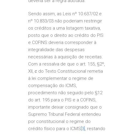
deveria ser a regra adotada.
Sendo assim, as Leis nº 10.637/02 e
nº 10.833/03 não poderiam restringir
os créditos a uma listagem taxativa,
posto que o direito ao crédito do PIS
e COFINS deveria corresponder à
integralidade das despesas
necessárias à aquisição de receitas.
Com a ressalva de que o art. 155, §2º,
XII,
c
do Texto Constitucional remetia
à lei complementar o regime de
compensação do ICMS,
procedimento não seguido pelo §12
do art. 195 para o PIS e a COFINS,
importante deixar consignado que o
Supremo Tribunal Federal entendeu
por constitucional o regime do
crédito físico para o ICMS
[3]
, restando