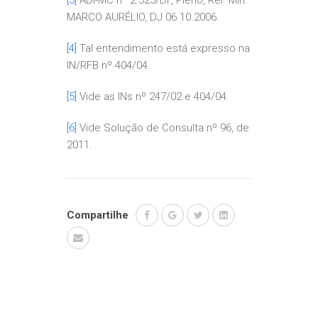
[3]
ADI-MC nº 2.325/DF, Pleno, Rel. Min.
MARCO AURÉLIO, DJ 06.10.2006.
[4]
Tal entendimento está expresso na
IN/RFB nº 404/04.
[5]
Vide as INs nº 247/02 e 404/04.
[6]
Vide Solução de Consulta nº 96, de
2011.
Compartilhe