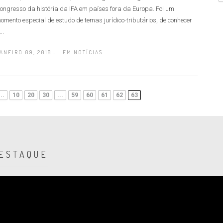
ongresso da história da IFA em países fora da Europa. Foi um
omento especial de estudo de temas jurídico-tributários, de conhecer
..
ANEIRO 09, 2018 -
EM
NOTÍCIAS
...
10
20
30
...
59
60
61
62
63
DESTAQUE