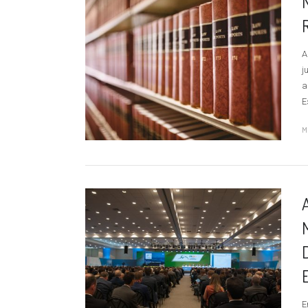
A
j
a
E
M
E