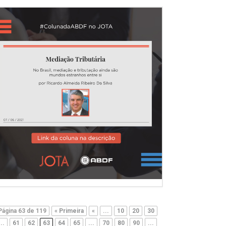
Página 63 de 119
« Primeira
«
...
10
20
30
...
61
62
63
64
65
...
70
80
90
...