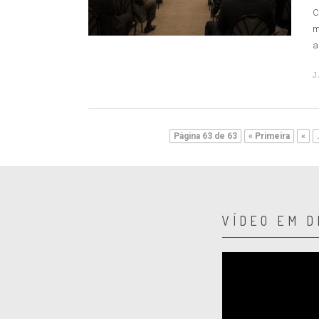
C
m
a.
J
Página 63 de 63
« Primeira
«
VÍDEO EM 