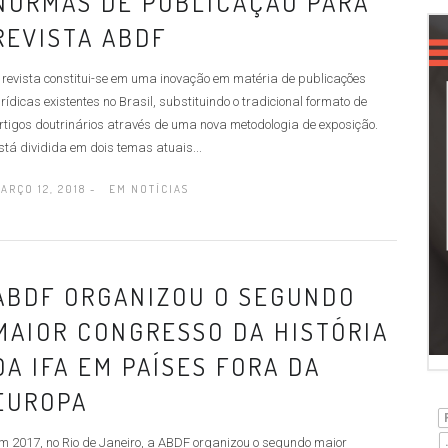
NORMAS DE PUBLICAÇÃO PARA
REVISTA ABDF
 revista constitui-se em uma inovação em matéria de publicações
urídicas existentes no Brasil, substituindo o tradicional formato de
rtigos doutrinários através de uma nova metodologia de exposição.
stá dividida em dois temas atuais...
ARÇO 12, 2018 -
EM
NOTÍCIAS
ABDF ORGANIZOU O SEGUNDO
MAIOR CONGRESSO DA HISTÓRIA
DA IFA EM PAÍSES FORA DA
EUROPA
m 2017, no Rio de Janeiro, a ABDF organizou o segundo maior