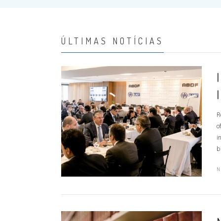
ÚLTIMAS NOTÍCIAS
R
o
i
b
N