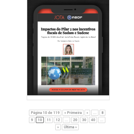
Página 10 de 119
« Primeira
«
...
8
9
10
11
12
...
20
30
40
...
»
Última »