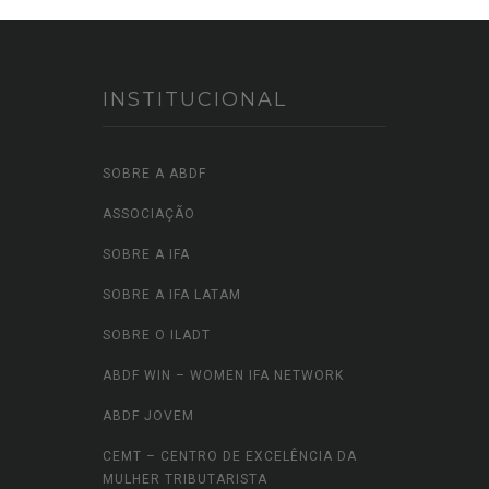
INSTITUCIONAL
SOBRE A ABDF
ASSOCIAÇÃO
SOBRE A IFA
SOBRE A IFA LATAM
SOBRE O ILADT
ABDF WIN – WOMEN IFA NETWORK
ABDF JOVEM
CEMT – CENTRO DE EXCELÊNCIA DA
MULHER TRIBUTARISTA