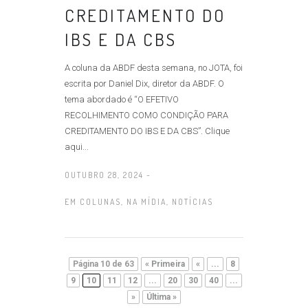
CREDITAMENTO DO
IBS E DA CBS
A coluna da ABDF desta semana, no JOTA, foi
escrita por Daniel Dix, diretor da ABDF. O
tema abordado é “O EFETIVO
RECOLHIMENTO COMO CONDIÇÃO PARA
CREDITAMENTO DO IBS E DA CBS”. Clique
aqui...
OUTUBRO 28, 2024 -
EM
COLUNAS
,
NA MÍDIA
,
NOTÍCIAS
Página 10 de 63
« Primeira
«
...
8
9
10
11
12
...
20
30
40
...
»
Última »