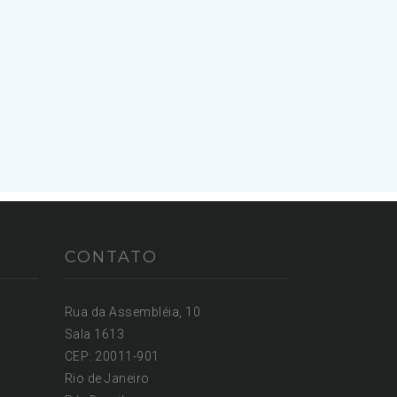
CONTATO
Rua da Assembléia, 10
Sala 1613
CEP: 20011-901
Rio de Janeiro