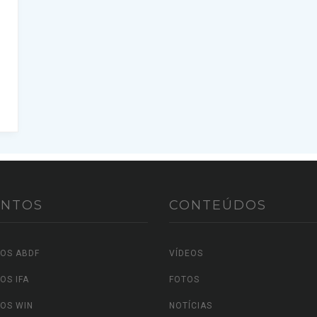
ENTOS
CONTEÚDOS
OS ABDF
VÍDEOS
OS IFA
FOTOS
OS WIN
NOTÍCIAS