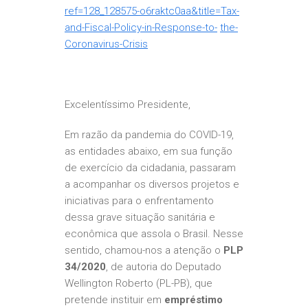
ref=128_128575-o6raktc0aa&title=Tax-
and-Fiscal-Policy-in-Response-to-
the-
Coronavirus-Crisis
Excelentíssimo Presidente,
Em razão da pandemia do COVID-19,
as entidades abaixo, em sua função
de exercício da cidadania, passaram
a acompanhar os diversos projetos e
iniciativas para o enfrentamento
dessa grave situação sanitária e
econômica que assola o Brasil. Nesse
sentido, chamou-nos a atenção o
PLP
34/2020
, de autoria do Deputado
Wellington Roberto (PL-PB), que
pretende instituir em
empréstimo