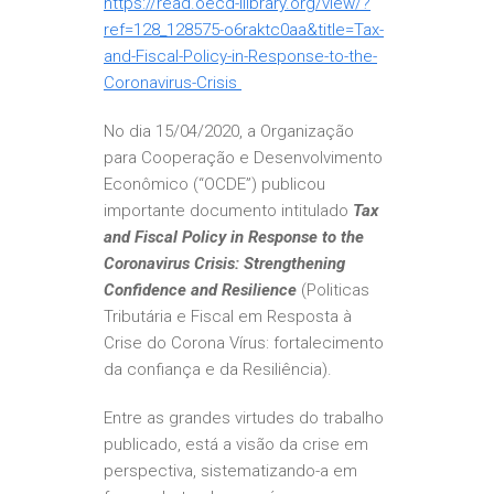
https://read.oecd-ilibrary.org/view/?
ref=128_128575-o6raktc0aa&title=Tax-
and-Fiscal-Policy-in-Response-to-
the-
Coronavirus-Crisis
No dia 15/04/2020, a Organização
para Cooperação e Desenvolvimento
Econômico (“OCDE”) publicou
importante documento intitulado
Tax
and Fiscal Policy in Response to the
Coronavirus Crisis: Strengthening
Confidence and Resilience
(Politicas
Tributária e Fiscal em Resposta à
Crise do Corona Vírus: fortalecimento
da confiança e da Resiliência).
Entre as grandes virtudes do trabalho
publicado, está a visão da crise em
perspectiva, sistematizando-a em