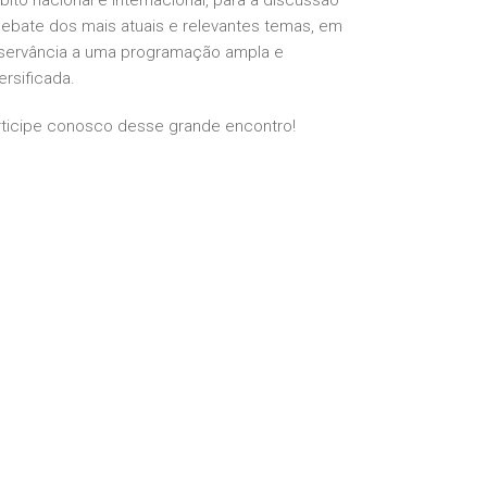
ito nacional e internacional, para a discussão
debate dos mais atuais e relevantes temas, em
servância a uma programação ampla e
ersificada.
rticipe conosco desse grande encontro!