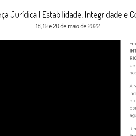
ça Jurídica | Estabilidade, Integridade e C
18, 19 e 20 de maio de 2022
Em
IN
RI
de
nos
A 
in
pre
con
ag
Re