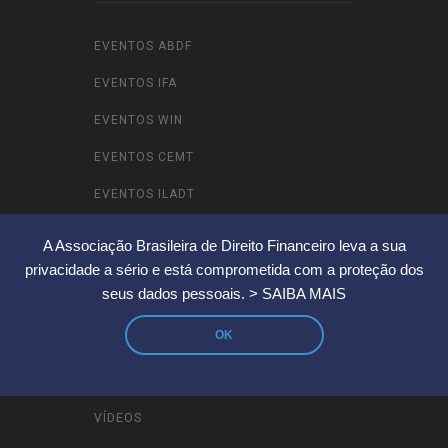
EVENTOS ABDF
EVENTOS IFA
EVENTOS WIN
EVENTOS CEMT
EVENTOS ILADT
EVENTOS ABDF JOVEM / YIN BRASIL
A Associação Brasileira de Direito Financeiro leva a sua
OUTROS
privacidade a sério e está comprometida com a proteção dos
seus dados pessoais.
> SAIBA MAIS
OK
CONTEÚDOS
VÍDEOS