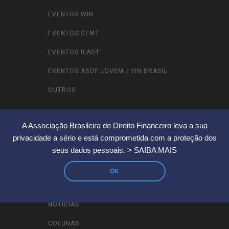
EVENTOS WIN
EVENTOS CEMT
EVENTOS ILADT
EVENTOS ABDF JOVEM / YIN BRASIL
OUTROS
A Associação Brasileira de Direito Financeiro leva a sua
CONTEÚDOS
privacidade a sério e está comprometida com a proteção dos
seus dados pessoais.
> SAIBA MAIS
VÍDEOS
OK
FOTOS
NOTÍCIAS
COLUNAS