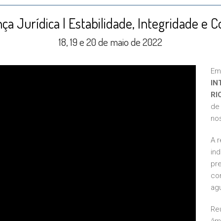
ça Jurídica | Estabilidade, Integridade e C
18, 19 e 20 de maio de 2022
Em
IN
RI
de
nos
A 
in
pre
con
ag
Re