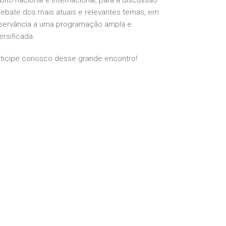
ito nacional e internacional, para a discussão
debate dos mais atuais e relevantes temas, em
servância a uma programação ampla e
ersificada.
rticipe conosco desse grande encontro!