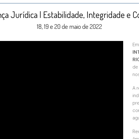
ça Jurídica | Estabilidade, Integridade e C
18, 19 e 20 de maio de 2022
Em
IN
RI
de
nos
A 
in
pre
con
ag
Re