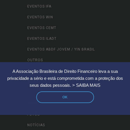
EVENTOS IFA
EVENTOS WIN
EVENTOS CEMT
EVENTOS ILADT
EVENTOS ABDF JOVEM / YIN BRASIL
OUTROS
A Associação Brasileira de Direito Financeiro leva a sua
privacidade a sério e está comprometida com a proteção dos
CONTEÚDOS
seus dados pessoais.
> SAIBA MAIS
OK
VÍDEOS
FOTOS
NOTÍCIAS