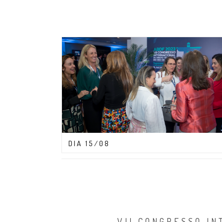
CONGRESSO ABDF 2023
DIA 15/08
VII CONGRESSO IN