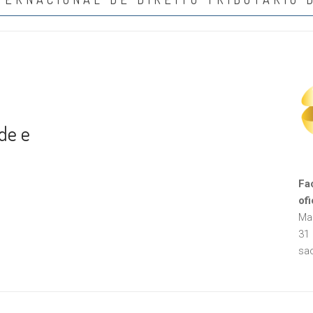
ade e
Fa
ofi
Ma
31
sa