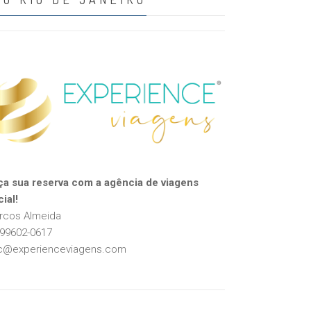
ça sua reserva com a agência de viagens
cial!
rcos Almeida
 99602-0617
c@experienceviagens.com