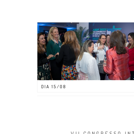
CONGRESSO ABDF 2023
DIA 15/08
VII CONGRESSO IN