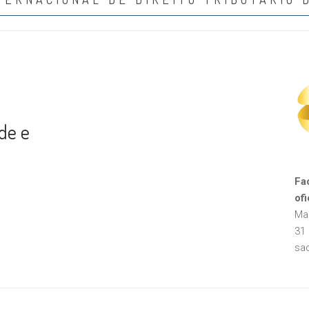
ade e
Fa
ofi
Ma
31
sa