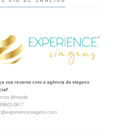
ça sua reserva com a agência de viagens
cial!
rcos Almeida
 99602-0617
c@experienceviagens.com