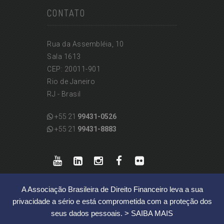
CONTATO
Rua da Assembléia, 10
Sala 1613
CEP: 20011-901
Rio de Janeiro
RJ - Brasil
+55 21
99431-0526
+55 21
99431-8883
A Associação Brasileira de Direito Financeiro leva a sua
privacidade a sério e está comprometida com a proteção dos
seus dados pessoais.
> SAIBA MAIS