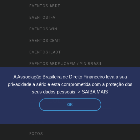
EVENTOS ABDF
EVENTOS IFA
EVENTOS WIN
EVENTOS CEMT
EVENTOS ILADT
EVENTOS ABDF JOVEM / YIN BRASIL
OUTROS
A Associação Brasileira de Direito Financeiro leva a sua
privacidade a sério e está comprometida com a proteção dos
seus dados pessoais.
> SAIBA MAIS
CONTEÚDOS
OK
VÍDEOS
FOTOS