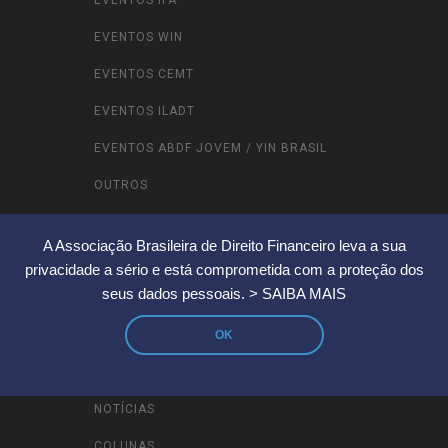
EVENTOS WIN
EVENTOS CEMT
EVENTOS ILADT
EVENTOS ABDF JOVEM / YIN BRASIL
OUTROS
A Associação Brasileira de Direito Financeiro leva a sua
CONTEÚDOS
privacidade a sério e está comprometida com a proteção dos
seus dados pessoais.
> SAIBA MAIS
VÍDEOS
OK
FOTOS
NOTÍCIAS
COLUNAS