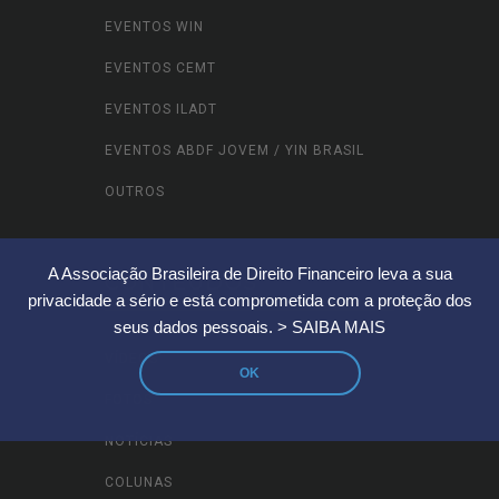
EVENTOS WIN
EVENTOS CEMT
EVENTOS ILADT
EVENTOS ABDF JOVEM / YIN BRASIL
OUTROS
A Associação Brasileira de Direito Financeiro leva a sua
CONTEÚDOS
privacidade a sério e está comprometida com a proteção dos
seus dados pessoais.
> SAIBA MAIS
VÍDEOS
OK
FOTOS
NOTÍCIAS
COLUNAS