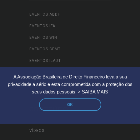
EVENTOS ABDF
EVENTOS IFA
EVENTOS WIN
EVENTOS CEMT
EVENTOS ILADT
EVENTOS ABDF JOVEM / YIN BRASIL
A Associação Brasileira de Direito Financeiro leva a sua
OUTROS
privacidade a sério e está comprometida com a proteção dos
seus dados pessoais.
> SAIBA MAIS
OK
CONTEÚDOS
VÍDEOS