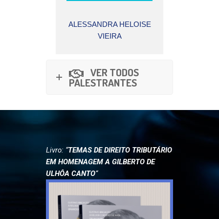
A HELOISE
LUIS EDUARDO
LUIZ 
IRA
SCHOUERI
BARROS 
VER TODOS
PALESTRANTES
Livro: “
TEMAS DE DIREITO TRIBUTÁRIO
EM HOMENAGEM A GILBERTO DE
ULHÔA CANTO
“