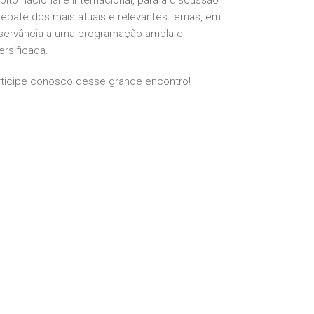
ito nacional e internacional, para a discussão
debate dos mais atuais e relevantes temas, em
servância a uma programação ampla e
ersificada.
rticipe conosco desse grande encontro!