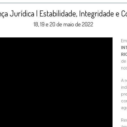
ça Jurídica | Estabilidade, Integridade e C
18, 19 e 20 de maio de 2022
Em
IN
RI
de
nos
A 
in
pre
con
ag
Re