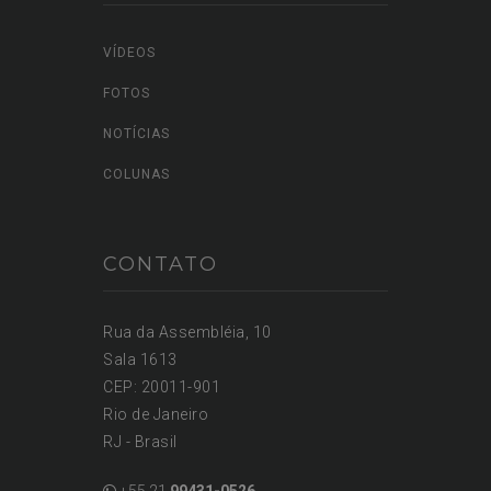
VÍDEOS
FOTOS
NOTÍCIAS
COLUNAS
CONTATO
Rua da Assembléia, 10
Sala 1613
CEP: 20011-901
Rio de Janeiro
RJ - Brasil
+55 21
99431-0526
+55 21
99431-8883