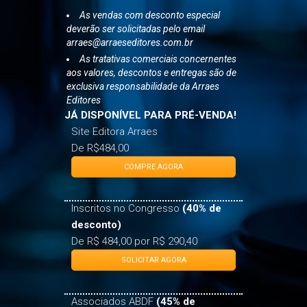
deverão ser solicitadas pelo email
arraes@arraeseditores.com.br
As tratativas comerciais concernentes
aos valores, descontos e entregas são de
exclusiva responsabilidade da Arraes
Editores
JÁ DISPONÍVEL PARA PRÉ-VENDA!
Site Editora Arraes
De R$484,00
COMPRE AGORA
Inscritos no Congresso
(40% de
desconto)
De R$ 484,00 por R$ 290,40
SOLICITAR AGORA
Associados ABDF
(45% de
desconto)