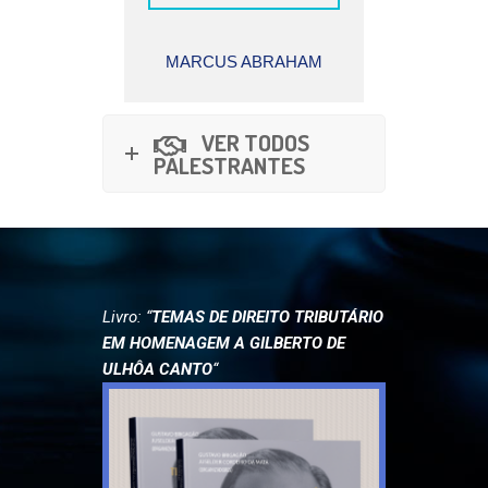
ALEXANDR
ONOFRE ALVES
ABRAHAM
P
BATISTA JÚNIOR
VER TODOS
PALESTRANTES
Livro: “
TEMAS DE DIREITO TRIBUTÁRIO
EM HOMENAGEM A GILBERTO DE
ULHÔA CANTO
“