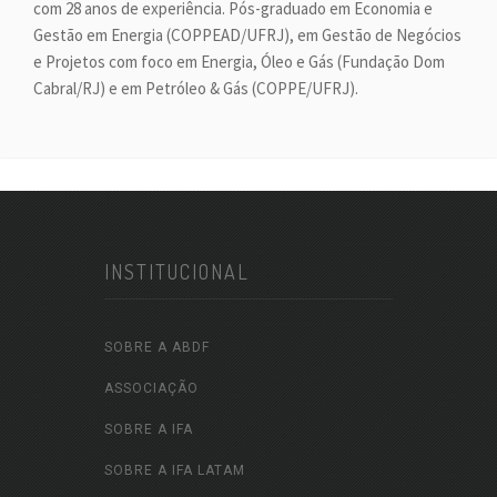
com 28 anos de experiência. Pós-graduado em Economia e
Gestão em Energia (COPPEAD/UFRJ), em Gestão de Negócios
e Projetos com foco em Energia, Óleo e Gás (Fundação Dom
Cabral/RJ) e em Petróleo & Gás (COPPE/UFRJ).
INSTITUCIONAL
SOBRE A ABDF
ASSOCIAÇÃO
SOBRE A IFA
SOBRE A IFA LATAM