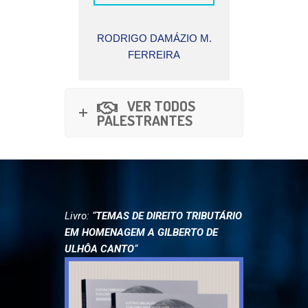
AMÁZIO M.
ONOFR
EIRA
BATIST
JONATHAN BARROS
VITA
VER TODOS
PALESTRANTES
Livro: “
TEMAS DE DIREITO TRIBUTÁRIO
EM HOMENAGEM A GILBERTO DE
ULHÔA CANTO
“