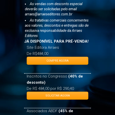
As vendas com desconto especial
deverão ser solicitadas pelo email
arraes@arraeseditores.com.br
As tratativas comerciais concernentes
aos valores, descontos e entregas são de
exclusiva responsabilidade da Arraes
Editores
JÁ DISPONÍVEL PARA PRÉ-VENDA!
Site Editora Arraes
De R$484,00
COMPRE AGORA
Inscritos no Congresso
(40% de
desconto)
De R$ 484,00 por R$ 290,40
SOLICITAR AGORA