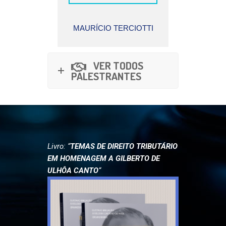
TERCIOTTI
ADILSON
FERNANDO FACURY
P
SCAFF
VER TODOS
PALESTRANTES
Livro: “
TEMAS DE DIREITO TRIBUTÁRIO
EM HOMENAGEM A GILBERTO DE
ULHÔA CANTO
“