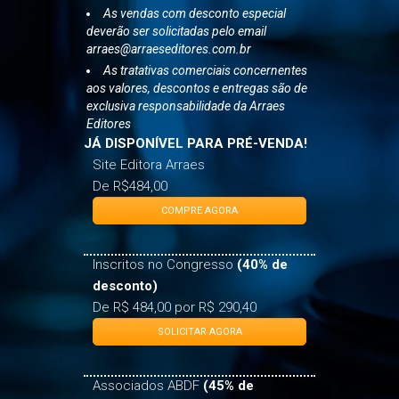
arraes@arraeseditores.com.br
As tratativas comerciais concernentes
aos valores, descontos e entregas são de
exclusiva responsabilidade da Arraes
Editores
JÁ DISPONÍVEL PARA PRÉ-VENDA!
Site Editora Arraes
De R$484,00
COMPRE AGORA
Inscritos no Congresso
(40% de
desconto)
De R$ 484,00 por R$ 290,40
SOLICITAR AGORA
Associados ABDF
(45% de
desconto)
De R$484,00 por R$266,20