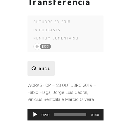
Transferência
OUTUBRO 23, 2019
IN
PODCASTS
NENHUM COMENTÁRIO
1533
OUÇA
WORKSHOP – 23 OUTUBRO 2019 –
Fábio Fraga, Jorge Luís Cabral,
Vinicius Bentolila e Marcio Oliveira
Tocador
00:00
00:00
de
áudio