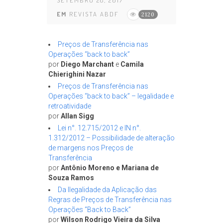
SETEMBRO 28, 2017
EM
REVISTA ABDF
2120
Preços de Transferência nas
Operações “back to back”
por
Diego Marchant
e
Camila
Chierighini Nazar
Preços de Transferência nas
Operações “back to back” – legalidade e
retroatividade
por
Allan Sigg
Lei n°. 12.715/2012 e IN n°.
1.312/2012 – Possibilidade de alteração
de margens nos Preços de
Transferência
por
Antônio Moreno e Mariana de
Souza Ramos
Da Ilegalidade da Aplicação das
Regras de Preços de Transferência nas
Operações “Back to Back”
por
Wilson Rodrigo Vieira da Silva