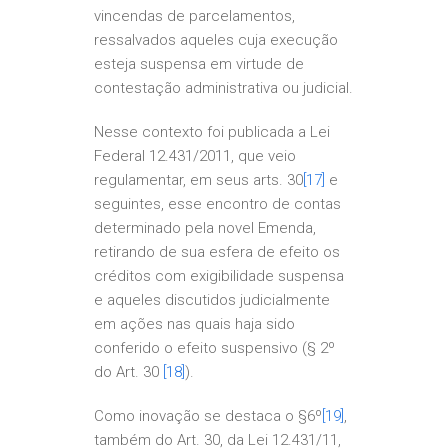
vincendas de parcelamentos,
ressalvados aqueles cuja execução
esteja suspensa em virtude de
contestação administrativa ou judicial.
Nesse contexto foi publicada a Lei
Federal 12.431/2011, que veio
regulamentar, em seus arts. 30
[17]
e
seguintes, esse encontro de contas
determinado pela novel Emenda,
retirando de sua esfera de efeito os
créditos com exigibilidade suspensa
e aqueles discutidos judicialmente
em ações nas quais haja sido
conferido o efeito suspensivo (§ 2º
do Art. 30
[18]
).
Como inovação se destaca o §6º
[19]
,
também do Art. 30, da Lei 12.431/11,