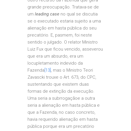
outro recurso da Fazenda que gera
grande preocupação. Tratava-se de
um
leading case
no qual se discutia
se o executado estaria sujeito a uma
alienação em hasta pública do seu
precatório. E, pasmem, foi neste
sentido o julgado. O relator Ministro
Luiz Fux que ficou vencido, asseverou
que era um absurdo, era um
locupletamento indevido da
Fazenda
[13]
, mas o Ministro Teori
Zavascki trouxe o Art. 673, do CPC,
sustentando que existem duas
formas de extinção da execução.
Uma seria a subrrogaçãoe a outra
seria a alienação em hasta pública e
que a Fazenda, no caso concreto,
havia requerido alienação em hasta
pública porque era um precatório