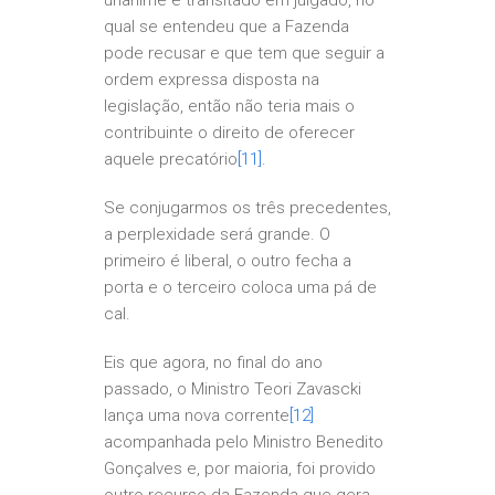
unânime e transitado em julgado, no
qual se entendeu que a Fazenda
pode recusar e que tem que seguir a
ordem expressa disposta na
legislação, então não teria mais o
contribuinte o direito de oferecer
aquele precatório
[11]
.
Se conjugarmos os três precedentes,
a perplexidade será grande. O
primeiro é liberal, o outro fecha a
porta e o terceiro coloca uma pá de
cal.
Eis que agora, no final do ano
passado, o Ministro Teori Zavascki
lança uma nova corrente
[12]
acompanhada pelo Ministro Benedito
Gonçalves e, por maioria, foi provido