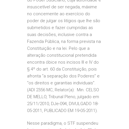
do Poder Judiciário, cuja autoridade é
insuscetível de ser negada, máxime
no concernente ao exercício do
poder de julgar os litígios que lhe são
submetidos e fazer cumpridas as
suas decisões, inclusive contra a
Fazenda Pública, na forma prevista na
Constituição e na lei. Pelo que a
alteração constitucional pretendida
encontra óbice nos incisos III e IV do
§ 4º do art. 60 da Constituição, pois
afronta “a separação dos Poderes” e
“os direitos e garantias individuais”.
(ADI 2356 MC, Relator(a): Min. CELSO
DE MELLO, Tribunal Pleno, julgado em
25/11/2010, DJe-094, DIVULGADO 18-
05-2011, PUBLICADO EM 19-05-2011).
Nesse paradigma, o STF suspendeu