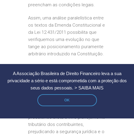
preencham as condições legais.
Assim, uma análise paralelística entre
os textos da Emenda Constitucional e
da Lei 12.431/2011 possibilita que
verifiquemos uma evolução no que
tange ao posicionamento puramente
arbitrário introduzido na Constituição.
Não obstante, não há como negar
A Associação Brasileira de Direito Financeiro leva a sua
que os efeitos negativos da EC 62
privacidade a sério e está comprometida com a proteção dos
permanecem, impondo-se a
seus dados pessoais.
> SAIBA MAIS
declaração de sua
inconstitucionalidade. A inclusão dos
OK
débitos fiscais que se encontram em
parcelamento na compensação dos
precatórios afeta o livre planejamento
tributário dos contribuintes,
prejudicando a segurança jurídica e o