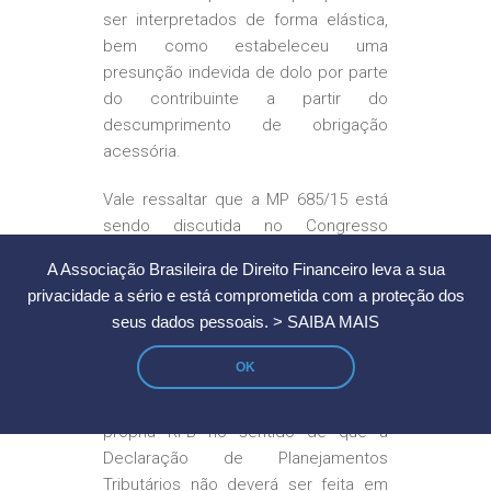
ser interpretados de forma elástica,
bem como estabeleceu uma
presunção indevida de dolo por parte
do contribuinte a partir do
descumprimento de obrigação
acessória.
Vale ressaltar que a MP 685/15 está
sendo discutida no Congresso
Nacional e já recebeu 215
A Associação Brasileira de Direito Financeiro leva a sua
emendas
[11]
, sendo que boa parte
privacidade a sério e está comprometida com a proteção dos
delas visam à supressão dos artigos
seus dados pessoais.
> SAIBA MAIS
7º a 13 da MP 685/15.
OK
Diante desse contexto, já houve
manifestações de membros da
própria RFB no sentido de que a
Declaração de Planejamentos
Tributários não deverá ser feita em