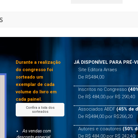
S
Durante a realização
JÁ DISPONÍVEL PARA PRÉ-V
do congresso foi
Site Editora Arraes
sorteado um
De R$484,00
exemplar de cada
Inscritos no Congresso
(40%
volume do livro em
De R$ 484,00 por R$ 290,40
cada painel.
Confira a lista dos
Associados ABDF
(45% de 
sorteados
De R$484,00 por R$266,20
Autores e coautores
(50% d
As vendas com
De R$ 484,00 por R$ 242,40
desconto especial