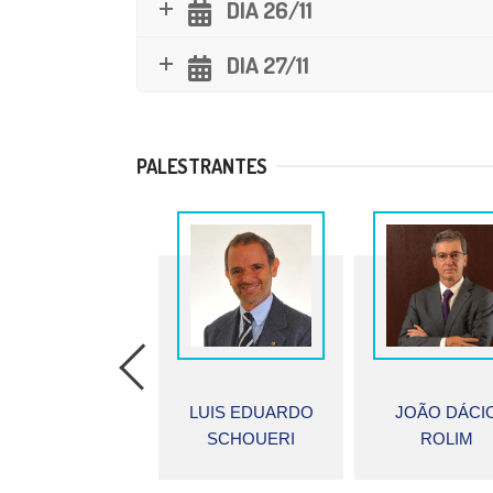
DIA 26/11
DIA 27/11
PALESTRANTES
LUIS EDUARDO
JOÃO DÁCIO
PAULO
SCHOUERI
ROLIM
CALIENDO