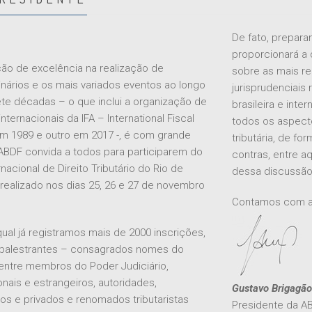
De fato, prepara
proporcionará a
ão de excelência na realização de
sobre as mais re
nários e os mais variados eventos ao longo
jurisprudenciais 
te décadas – o que inclui a organização de
brasileira e int
ternacionais da IFA – International Fiscal
todos os aspecto
em 1989 e outro em 2017 -, é com grande
tributária, de fo
ABDF convida a todos para participarem do
contras, entre a
acional de Direito Tributário do Rio de
dessa discussão 
 realizado nos dias 25, 26 e 27 de novembro
Contamos com a 
qual já registramos mais de 2000 inscrições,
palestrantes – consagrados nomes do
, entre membros do Poder Judiciário,
nais e estrangeiros, autoridades,
Gustavo Brigagão
s e privados e renomados tributaristas
Presidente da A