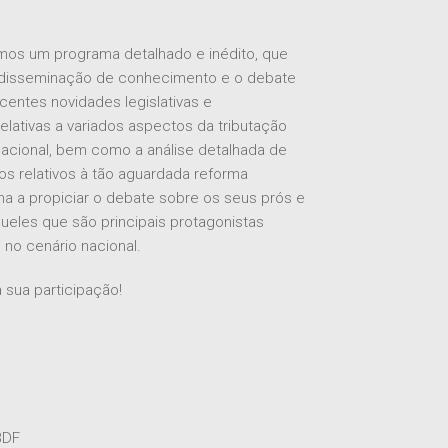
mos um programa detalhado e inédito, que
 disseminação de conhecimento e o debate
centes novidades legislativas e
relativas a variados aspectos da tributação
ernacional, bem como a análise detalhada de
s relativos à tão aguardada reforma
rma a propiciar o debate sobre os seus prós e
queles que são principais protagonistas
no cenário nacional.
sua participação!
BDF