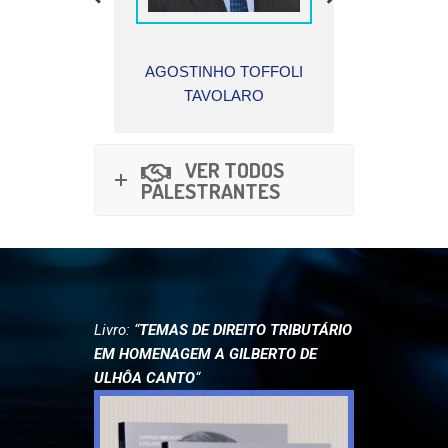
 TOFFOLI
MARCOS ANDRÉ
ROQUE
LARO
VINHAS CATÃO
CAR
VER TODOS
PALESTRANTES
Livro: “
TEMAS DE DIREITO TRIBUTÁRIO
EM HOMENAGEM A GILBERTO DE
ULHÔA CANTO
“