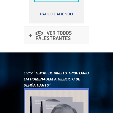
ALIENDO
ELIZABETH NAZAR
JOSÉ 
CARRAZZA
AF
VER TODOS
PALESTRANTES
Livro: “
TEMAS DE DIREITO TRIBUTÁRIO
EM HOMENAGEM A GILBERTO DE
ULHÔA CANTO
“