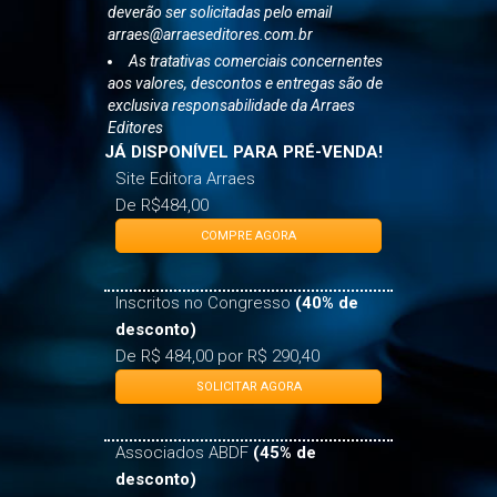
As vendas com desconto especial
deverão ser solicitadas pelo email
arraes@arraeseditores.com.br
As tratativas comerciais concernentes
aos valores, descontos e entregas são de
exclusiva responsabilidade da Arraes
Editores
JÁ DISPONÍVEL PARA PRÉ-VENDA!
Site Editora Arraes
De R$484,00
COMPRE AGORA
Inscritos no Congresso
(40% de
desconto)
De R$ 484,00 por R$ 290,40
SOLICITAR AGORA
Associados ABDF
(45% de