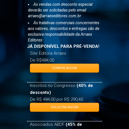
As vendas com desconto especial
deverão ser solicitadas pelo email
arraes@arraeseditores.com.br
As tratativas comerciais concernentes
aos valores, descontos e entregas são de
exclusiva responsabilidade da Arraes
Editores
JÁ DISPONÍVEL PARA PRÉ-VENDA!
Site Editora Arraes
De R$484,00
COMPRE AGORA
Inscritos no Congresso
(40% de
desconto)
De R$ 484,00 por R$ 290,40
SOLICITAR AGORA
Associados ABDF
(45% de