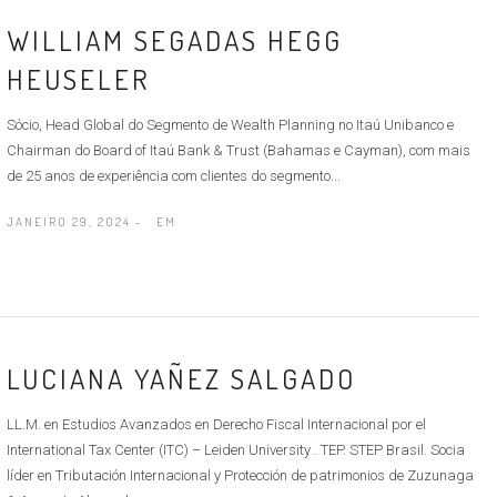
WILLIAM SEGADAS HEGG
HEUSELER
Sócio, Head Global do Segmento de Wealth Planning no Itaú Unibanco e
Chairman do Board of Itaú Bank & Trust (Bahamas e Cayman), com mais
de 25 anos de experiência com clientes do segmento...
JANEIRO 29, 2024 -
EM
LUCIANA YAÑEZ SALGADO
LL.M. en Estudios Avanzados en Derecho Fiscal Internacional por el
International Tax Center (ITC) – Leiden University . TEP. STEP Brasil. Socia
líder en Tributación Internacional y Protección de patrimonios de Zuzunaga