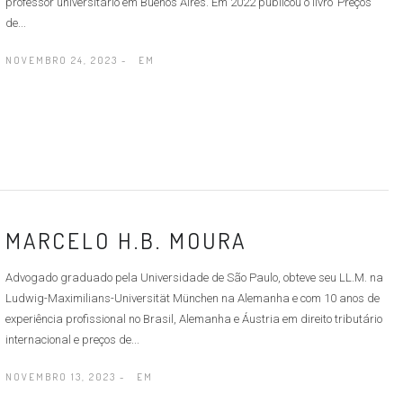
professor universitário em Buenos Aires. Em 2022 publicou o livro ‘Preços
de...
NOVEMBRO 24, 2023 -
EM
MARCELO H.B. MOURA
Advogado graduado pela Universidade de São Paulo, obteve seu LL.M. na
Ludwig-Maximilians-Universität München na Alemanha e com 10 anos de
experiência profissional no Brasil, Alemanha e Áustria em direito tributário
internacional e preços de...
NOVEMBRO 13, 2023 -
EM