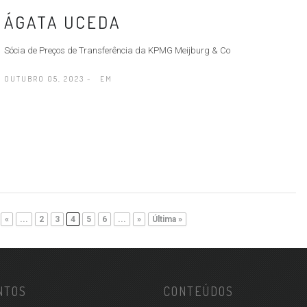
ÁGATA UCEDA
Sócia de Preços de Transferência da KPMG Meijburg & Co
OUTUBRO 05, 2023 -
EM
«
...
2
3
4
5
6
...
»
Última »
NTOS
CONTEÚDOS