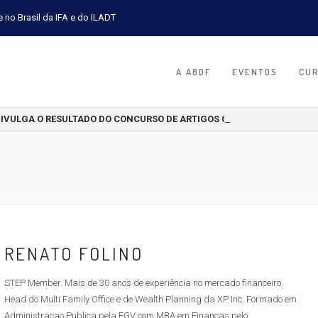
e no Brasil da IFA e do ILADT
A ABDF
EVENTOS
CU
DIVULGA O RESULTADO DO CONCURSO DE ARTIGOS CIENTÍFICOS 2026
RENATO FOLINO
STEP Member. Mais de 30 anos de experiência no mercado financeiro.
Head do Multi Family Office e de Wealth Planning da XP Inc. Formado em
Administracao Publica pela FGV com MBA em Financas pelo...