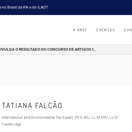
e no Brasil da IFA e do ILADT
A ABDF
EVENTOS
CU
DIVULGA O RESULTADO DO CONCURSO DE ARTIGOS CIENTÍFICOS 2026
TATIANA FALCÃO
International and Environmental Tax Expert. Ph.D WU. LL.M NYU. LL.M
Cambridge