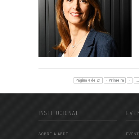
Página 4 de 21
« Primeira
«
..
INSTITUCIONAL
EVE
SOBRE A ABDF
EVENT