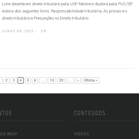
Livre-docente em direito tributário pela USP. Mestre e doutora pela PUC/SP.
Autora dos seguintes livros: Responsabilidade tributária, As provas e o
direito tributário e Presunções no Direito tributário
JUNHO 09, 2023 -
EM
.
2
3
4
5
6
...
10
20
...
»
Última »
NTOS
CONTEÚDOS
OS ABDF
VÍDEOS