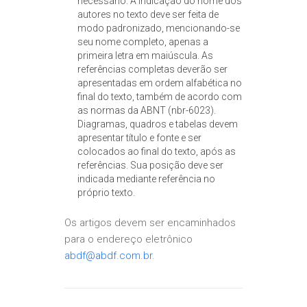
necessário. A indicação do nome dos
autores no texto deve ser feita de
modo padronizado, mencionando-se
seu nome completo, apenas a
primeira letra em maiúscula. As
referências completas deverão ser
apresentadas em ordem alfabética no
final do texto, também de acordo com
as normas da ABNT (nbr-6023).
Diagramas, quadros e tabelas devem
apresentar título e fonte e ser
colocados ao final do texto, após as
referências. Sua posição deve ser
indicada mediante referência no
próprio texto.
Os artigos devem ser encaminhados
para o endereço eletrônico
abdf@abdf.com.br
.