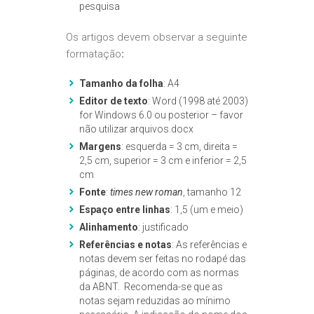
pesquisa
Os artigos devem observar a seguinte
formatação
:
Tamanho da folha
: A4
Editor de texto
: Word (1998 até 2003)
for Windows 6.0 ou posterior – favor
não utilizar arquivos.docx
Margens
: esquerda = 3 cm, direita =
2,5 cm, superior = 3 cm e inferior = 2,5
cm
Fonte
:
times new roman
, tamanho 12
Espaço entre linhas
: 1,5 (um e meio)
Alinhamento
: justificado
Referências e notas
: As referências e
notas devem ser feitas no rodapé das
páginas, de acordo com as normas
da ABNT. Recomenda-se que as
notas sejam reduzidas ao mínimo