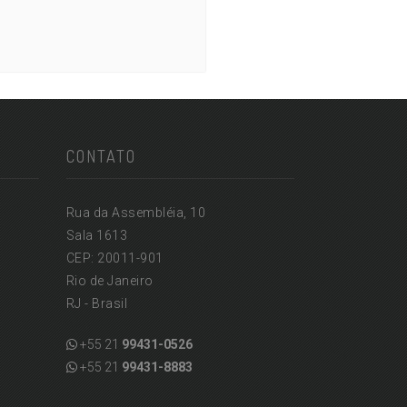
CONTATO
Rua da Assembléia, 10
Sala 1613
CEP: 20011-901
Rio de Janeiro
RJ - Brasil
+55 21
99431-0526
+55 21
99431-8883