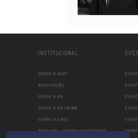
INSTITUCIONAL
EVE
SOBRE A ABDF
EVENT
ASSOCIAÇÃO
EVENT
SOBRE A IFA
EVENT
SOBRE A IFA LATAM
EVENT
SOBRE O ILADT
EVENT
ABDF WIN – WOMEN IFA NETWORK
EVENT