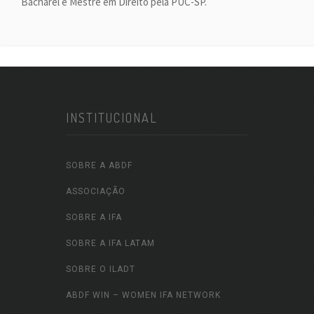
Bacharel e Mestre em Direito pela PUC-SP.
INSTITUCIONAL
SOBRE A ABDF
ASSOCIAÇÃO
SOBRE A IFA
SOBRE A IFA LATAM
SOBRE O ILADT
ABDF WIN – WOMEN IFA NETWORK