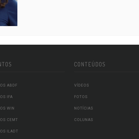
NTOS
CONTEÚDOS
OS ABDF
VÍDEOS
OS IFA
FOTOS
OS WIN
NOTÍCIAS
OS CEMT
COLUNAS
OS ILADT