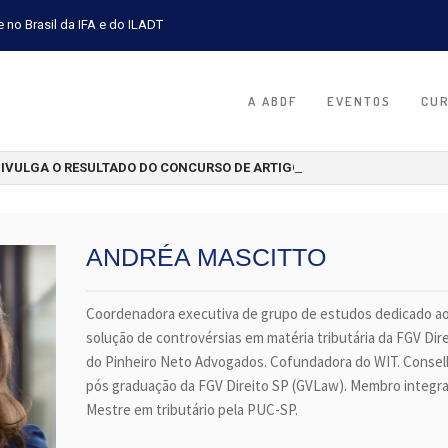
e no Brasil da IFA e do ILADT
A ABDF
EVENTOS
CU
DIVULGA O RESULTADO DO CONCURSO DE ARTIGOS CIENTÍFICOS 2026
ANDRÉA MASCITTO
Coordenadora executiva de grupo de estudos dedicado 
solução de controvérsias em matéria tributária da FGV Direi
do Pinheiro Neto Advogados. Cofundadora do WIT. Conselh
pós graduação da FGV Direito SP (GVLaw). Membro integr
Mestre em tributário pela PUC-SP.