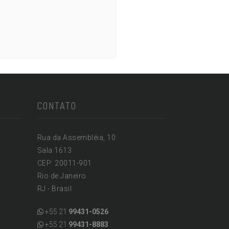
CONTATO
Rua da Assembléia, 10
Sala 1613
CEP: 20011-901
Rio de Janeiro
RJ - Brasil
+55 21
99431-0526
+55 21
99431-8883